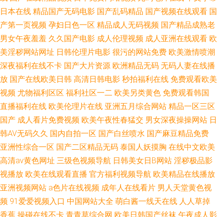
日本在线
精品国产无码电影
国产乱码精品
国产视频在线观看
国
产第一页视频
孕妇日色一区
精品成人无码视频
国产精品成熟老
男女午夜羞羞
久久国产电影
成人伦理视频
成人亚洲在线观看
欧
美淫秽网站网址
日韩伦理片电影
很污的网站免费
欧美激情喷潮
深夜福利在线不卡
国产大片资源
欧洲精品无码
无码人妻在线播
放
国产在线欧美日韩
高清日韩电影
秒拍福利在线
免费观看欧美
视频
尤物福利区区
福利社区一二
欧美另类黄色
免费观看韩国
直播福利在线
欧美伦理片在线
亚洲五月综合网站
精品一区三区
国产
成人看片免费视频
欧美午夜性春猛交
男女深夜操操网站
日
韩AV无码久久
国内自拍一区
国产白丝喷水
国产麻豆精品免费
亚洲性综合一区
国产二区精品无码
泰国人妖摸胸
在线中文欧美
高清av黄色网址
三级色视频导航
日韩美女日B网站
淫秽极品影
视播放
欧美在线观看直播
官方福利视频导航
欧美精品在线播放
亚洲视频网站
a色片在线视频
成年人在线看片
男人天堂黄色视
频
91爱爱视频入口
中国网站大全
萌白酱一线天在线
人人草掉
香蕉
操碰在线不卡
青青草综合网
欧美日韩国产丝袜
午夜成人影