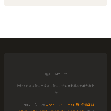
電話：0312-82**
地址：遼寧省營口市遼寧（營口）沿海產業基地新聯大街東
1號
COPYRIGHT © 2026
WWW.HBDN.COM.CN
辦公設備及消