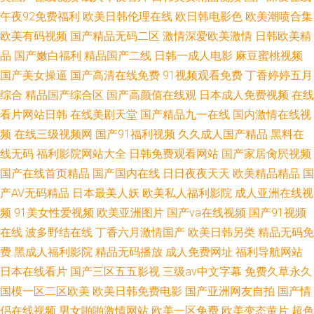
午夜92免费福利
欧美日韩伦理在线
欧日韩电影色
欧美潮喷合集
欧美有码视频
国产精品无码二区
激情深爱欧美激情
日韩欧美精
品
国产嫩白福利
精品国产二线
日韩一成人电影
麻豆蜜桃视频
国产美女操逼
国产高清在线免费
91视频观看免费
丁香婷婷五月
综合
精品国产综合区
国产高颜值在线观
日本成人免费视频
在线
看片网站日韩
在线美剧天堂
国产精品九一在线
国内激情在线视
频
在线三级视频网
国产91福利视频
久久成人国产精品
黑料在
线无码
福利影院网站大全
日韩免费观看网站
国产家居肏屄视频
国产在线首页精品
国产国内在线
日日夜夜天天
欧美精品精品
国
产AV无码精品
日本最美人妖
欧美私人福利影院
成人亚洲在线视
频
91美女性爱视频
欧美亚洲图片
国产va在线视频
国产91视频
在线
波多野结在线
丁香六月激情国产
欧美日韩另类
精品无码免
费
黑成人福利影院
精品无码播放
成人免费网址
福利导航网站
日本在线看片
国产三区五五影视
三级av中文字幕
免费久草永久
国模一区二区欧美
欧美日韩免费电影
国产亚洲网友自拍
国产情
侣在线视频
男女啪啪激情网站
欧美一区免费
欧美变态黄片
超色