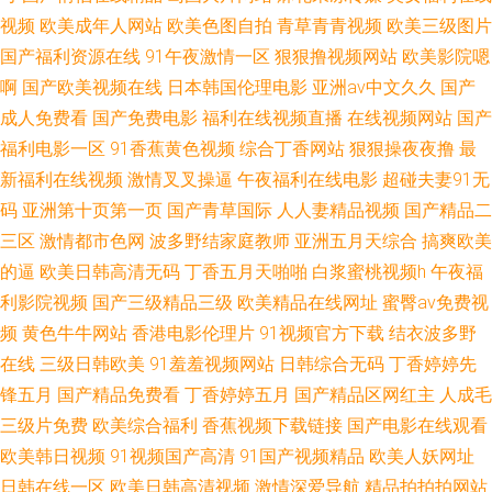
视频
欧美成年人网站
欧美色图自拍
青草青青视频
欧美三级图片
97免费资源总站 91玖玖com 欧美成人性交另类 91学生妹视频 色色99国产视
国产福利资源在线
91午夜激情一区
狠狠撸视频网站
欧美影院嗯
啊
国产欧美视频在线
日本韩国伦理电影
亚洲av中文久久
国产
频在线观看黑料 日韩导航 成人性交在线 艹碰国产黑料 久久99爱免费婷婷 91
成人免费看
国产免费电影
福利在线视频直播
在线视频网站
国产
福利电影一区
91香蕉黄色视频
综合丁香网站
狠狠操夜夜撸
最
超碰sese 日韩性狂欢 高清免费国产 国产手机AV在线 日本成人国产欧美日韩
新福利在线视频
激情叉叉操逼
午夜福利在线电影
超碰夫妻91无
码
亚洲第十页第一页
国产青草国际
人人妻精品视频
国产精品二
www91精品视频 99性色色色图 久久成人网 91处女视频在线电影 中文字幕
三区
激情都市色网
波多野结家庭教师
亚洲五月天综合
搞爽欧美
片第一页在线 九九热久久视频 91白丝高潮 日韩爱视频 www久久艹 www91
的逼
欧美日韩高清无码
丁香五月天啪啪
白浆蜜桃视频h
午夜福
利影院视频
国产三级精品三级
欧美精品在线网址
蜜臀av免费视
高清 久久青青色悠悠网址 91prom污 日韩欧美高清一区 成人AV午夜福利 96
频
黄色牛牛网站
香港电影伦理片
91视频官方下载
结衣波多野
在线
三级日韩欧美
91羞羞视频网站
日韩综合无码
丁香婷婷先
色色最新国产大片 久久海角 色久综合四房播播日无码女优 日本黄页免费2区
锋五月
国产精品免费看
丁香婷婷五月
国产精品区网红主
人成毛
三级片免费
欧美综合福利
香蕉视频下载链接
国产电影在线观看
www色在线 在线观看免费91 欧美日韩性交在线视频 黄色网址在线观看一区
欧美韩日视频
91视频国产高清
91国产视频精品
欧美人妖网址
日韩在线一区
欧美日韩高清视频
激情深爱导航
精品拍拍拍网站
二区 91画像熟女av 女人天堂网AV在线 熊猫传媒91 麻豆国产成人免费 深夜