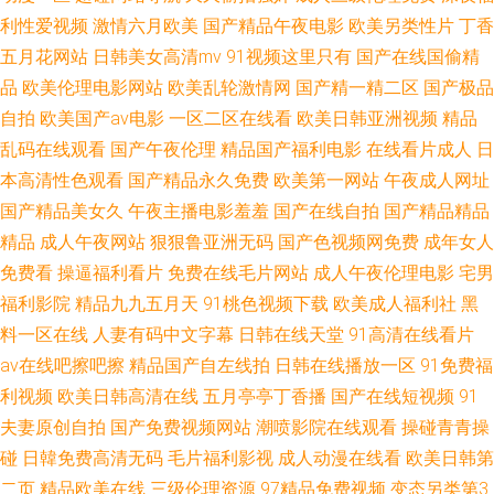
利性爱视频
激情六月欧美
国产精品午夜电影
欧美另类性片
丁香
五月花网站
日韩美女高清mv
91视频这里只有
国产在线国偷精
本v在线毛 国产欧美日韩久久大香 黄色海外视频 免费欧美色 少妇国产一区福
品
欧美伦理电影网站
欧美乱轮激情网
国产精一精二区
国产极品
利 国产网友自拍透色 日本色自拍www精品视频 亚洲伊人成综合网色 亚洲国
自拍
欧美国产aⅴ电影
一区二区在线看
欧美日韩亚洲视频
精品
乱码在线观看
国产午夜伦理
精品国产福利电影
在线看片成人
日
产五区高清 久久艹视频 91超碰自慰 午夜成人在线一区二区 美女神马伦理台
本高清性色观看
国产精品永久免费
欧美第一网站
午夜成人网址
国产精品美女久
午夜主播电影羞羞
国产在线自拍
国产精品精品
激俄中 91性网站 r久久久中文字薯 美女免费国产 91日韩熊猫电报 中文字幕
精品
成人午夜网站
狠狠鲁亚洲无码
国产色视频网免费
成年女人
免费看
操逼福利看片
免费在线毛片网站
成人午夜伦理电影
宅男
蜜桃 久草视频91网站 91成品成人 午夜老湿机网站 久久艹成人 91狼人社区
福利影院
精品九九五月天
91桃色视频下载
欧美成人福利社
黑
亚洲婷婷国产综合精品 九一国产精品自拍 91黑丝在线观看 熊猫tv91 国内自
料一区在线
人妻有码中文字幕
日韩在线天堂
91高清在线看片
av在线吧擦吧擦
精品国产自左线拍
日韩在线播放一区
91免费福
拍视频五月婷婷 婷婷她六月天 午夜场福利院 黄色香蕉视频网站 伊人影院AV
利视频
欧美日韩高清在线
五月亭亭丁香播
国产在线短视频
91
夫妻原创自拍
国产免费视频网站
潮喷影院在线观看
操碰青青操
四虎东方在线 国产免费啪啪 人人插人人操 日本乱码影院 成人網站69區 国产
碰
日韓免费高清无码
毛片福利影视
成人动漫在线看
欧美日韩第
二页
精品欧美在线
三级伦理资源
97精品免费视频
变态另类第3