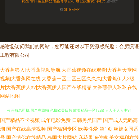
耗品
營口鑫盈辦公用品有限公司
辦公設備及消耗品
版權所
有
SITEMAP
感谢您访问我们的网站，您可能还对以下资源感兴趣：合肥慌谌
工程有限公司
大香蕉狼人|大香蕉视频导航|大香蕉视频在线观看|大香蕉天堂网
视频|大香蕉网在线|大香蕉一区二区三区久久久|大香蕉伊人3级
片|大香蕉伊人av|大香蕉伊人国产在线精品|大香蕉伊人玖玖在线
网站地图
国产精品不卡视频
成年电影免费
日韩另类国产
国产成人无码高
女同片库网 日韩五级片 久久久综合网 成人网天堂网在线视频 狠狠操无码 午
潮
国产在线高清视频
国产福利专区
欧美性爱-第1页
丝袜女同番
夜开放老司机 国产在线啪 色撸欧美日韩 欧美精品一区1288 人人干人人妻91
号
国产情侣在线精品
岛国大片网站
麻花果冻传媒
美女福利在线