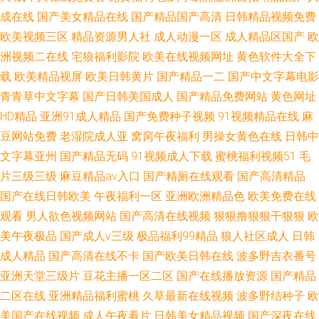
成在线
国产美女精品在线
国产精品国产高清
日韩精品视频免费
欧美视频三区
精品资源男人社
成人动漫一区
成人精品区国产
欧
洲视频二在线
宅狼福利影院
欧美在线视频网址
黄色软件大全下
载
欧美精品视屏
欧美日韩黄片
国产精品一二
国产中文字幕电影
青青草中文字幕
国产日韩美国成人
国产精品免费网站
黄色网址
HD精品
亚洲91成人精品
国产免费种子视频
91视频精品在线
麻
豆网站免费
老湿院成人亚
窝窉午夜福利
男操女黄色在线
日韩中
文字幕亚州
国产精品无码
91视频成人下载
蜜桃福利视频51
毛
片三级三级
麻豆精品av入口
国产精厕在线观看
国产高清精品
国产在线日韩欧美
午夜福利一区
亚洲欧洲精品色
欧美免费在线
观看
男人欲色视频网站
国产高清在线视频
狠狠撸狠狠干狠狠
欧
美午夜极品
国产成人v三级
极品福利99精品
狼人社区成人
日韩
成人精品
国产高清在线不卡
国产欧美日韩在线
波多野吉衣番号
亚洲天堂三级片
豆花主播一区二区
国产在线播放资源
国产精品
二区在线
亚洲精品福利蜜桃
久草最新在线视频
波多野结种子
欧
美国产在线视频
成人午夜看片
日韩美女精品视频
国产深夜在线