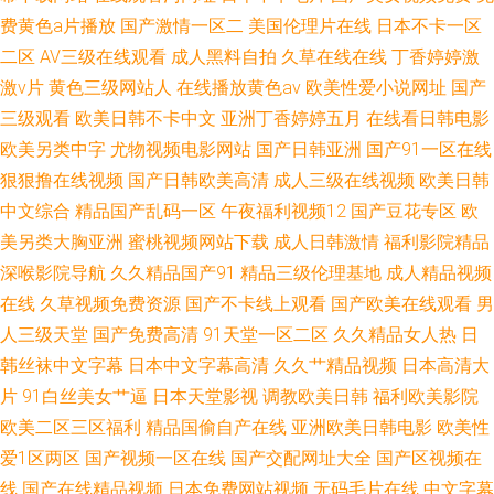
费黄色a片播放
国产激情一区二
美国伦理片在线
日本不卡一区
二区
AV三级在线观看
成人黑料自拍
久草在线在线
丁香婷婷激
激v片
黄色三级网站人
在线播放黄色av
欧美性爱小说网址
国产
三级观看
欧美日韩不卡中文
亚洲丁香婷婷五月
在线看日韩电影
欧美另类中字
尤物视频电影网站
国产日韩亚洲
国产91一区在线
狠狠撸在线视频
国产日韩欧美高清
成人三级在线视频
欧美日韩
中文综合
精品国产乱码一区
午夜福利视频12
国产豆花专区
欧
美另类大胸亚洲
蜜桃视频网站下载
成人日韩激情
福利影院精品
深喉影院导航
久久精品国产91
精品三级伦理基地
成人精品视频
在线
久草视频免费资源
国产不卡线上观看
国产欧美在线观看
男
人三级天堂
国产免费高清
91天堂一区二区
久久精品女人热
日
韩丝袜中文字幕
日本中文字幕高清
久久艹精品视频
日本高清大
片
91白丝美女艹逼
日本天堂影视
调教欧美日韩
福利欧美影院
欧美二区三区福利
精品国偷自产在线
亚洲欧美日韩电影
欧美性
爱1区两区
国产视频一区在线
国产交配网址大全
国产区视频在
线
国产在线精品视频
日本免费网站视频
无码毛片在线
中文字幕