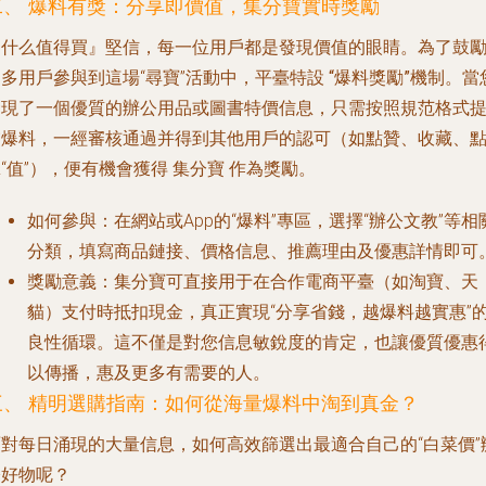
二、 爆料有獎：分享即價值，集分寶實時獎勵
『什么值得買』堅信，每一位用戶都是發現價值的眼睛。為了鼓
更多用戶參與到這場“尋寶”活動中，平臺特設
“爆料獎勵”機制
。當
發現了一個優質的辦公用品或圖書特價信息，只需按照規范格式
交爆料，一經審核通過并得到其他用戶的認可（如點贊、收藏、
“值”），便有機會獲得
集分寶
作為獎勵。
如何參與
：在網站或App的“爆料”專區，選擇“辦公文教”等相
分類，填寫商品鏈接、價格信息、推薦理由及優惠詳情即可
獎勵意義
：集分寶可直接用于在合作電商平臺（如淘寶、天
貓）支付時抵扣現金，真正實現“分享省錢，越爆料越實惠”
良性循環。這不僅是對您信息敏銳度的肯定，也讓優質優惠
以傳播，惠及更多有需要的人。
三、 精明選購指南：如何從海量爆料中淘到真金？
面對每日涌現的大量信息，如何高效篩選出最適合自己的“白菜價”
公好物呢？