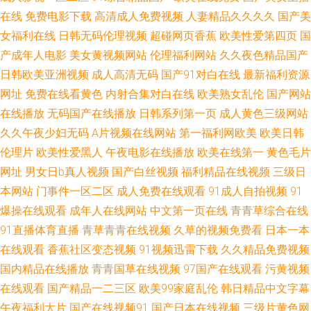
在线观看 91破解版在线观看 91女生被草 91路ncom 91精品欧美成人网 91入
在线
免费电影下载
高清成人免费视频
人妻精品久久久久
国产美
女福利在线
日韩无码伦理视频
超碰网页香蕉
欧美性爱第四页
国
口观看视频 99丝袜露出豆花一区 国产日本欧美在线 激情少妇手机版 美女白
产成年人电影
美女黄视频网站
伦理福利网站
久久夜色精品国产
丝 久久婷婷国产精品 九九热这里是精品 国产一区日韩二区 国产传煤 福利影
日韩欧美亚洲视频
成人高清无码
国产91对白在线
最新福利资源
网址
免费在线看黄色
内射合集对白在线
欧美熟女乱伦
国产网站
院三级 导航av 国产成人精品网 岛国精品福利视频 俺去也亚洲综合 99热青青
在线播放
无码国产在线播放
日韩系列第一页
成人黄色三级网站
久久午夜少妇无码
A片视频在线网站
第一福利网欧美
欧美日韩
草成人 91网页网址大全 99国产精品成人在线 草草网站国产第一页 白丝实操
伦理片
欧美性爱黑人
午夜电影在线播放
欧美在线第一
黄色毛片
网址
男女日b真人视频
国产白丝视频
福利精品在线视频
三级日
俺去也自拍 日韩第2页 天天狠狠综合久久 亚洲欧美日韩国产综合 抖阴在线
本网站
门事件一区二区
成人免费在线观看
91成人自拍视频
91
爆操在线观看
成年人在线网站
中文第一页在线
青青草综合在线
蜜桃视频在线看 免费一级日韩 美女色色的视频 理伦在线电影 久久特黄AAA
91直播体育直播
青草青青在线视频
久草的视频免费看
日本一本
成人午夜福利视频一区 伊人精品在线观看 欧韩v天堂 国产成人内射午夜 久国
在线观看
香蕉社区变态视频
91视频迅雷下载
久久精品免费视频
国内精品在线播放
青青国草在线视频
97国产在线观看
污黄视频
产精品久久 欧美性尻逼色网 色婷婷亚洲色 第一136av福利导航 欧美涩色网
在线观看
国产精品一二三区
欧美99家庭乱伦
韩日精品中文字幕
午夜福利大片
国产在线视频91
国产日本在线视频
三级片黄色网