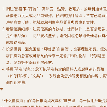
關注“熱度”與“評論”
：高熱度（點贊、收藏多）的爆料通常意
著優惠力度大或商品口碑好。仔細閱讀評論區，常有已購買
戶的真實反饋，能幫助您判斷商品質量與優惠真實性。
看清優惠細節
：注意優惠的有效期、使用條件（是否需用券
是否限品類）、商品規格型號，避免因疏忽錯過最佳購買時
或買錯商品。
按需購買，避免囤積
：即使是“白菜價”，也要理性消費。優
購買當前急需或可預見的未來一定會用到的物品，特別是墨
盒、硒鼓等有保質期的耗材。
善用“關注”功能
：您可以關注特定的爆料人或感興趣的品類
（如“打印機”、“文具”），系統會為您推送更相關的內容，實
個性化推薦。
##
在『什么值得買』的“每日推薦網友爆料”世界里，每一位用戶既是