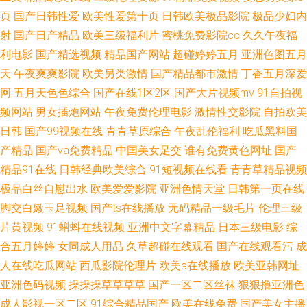
探花精品日韩欧美 日韩av2区 国产精品久久白奖 人人妻人人射 日韩在线播放
页
国产日韩性爱
欧美性爱第十页
日韩欧美极品影院
极品少妇内
射
国产日产精品
欧美三级福利片
蜜桃免费影院cc
久久午夜福
视频 伊人国产在线 91学生妹自慰视频 九一免费在线观看 青青草原视频网页
利电影
国产精选视频
精品国产网站
超碰婷婷五月
亚洲色图五月
版 欧美婷婷伊人中文字 91se视频 91黄色短视频全集 91秘黄成人网站 欧美
天
午夜爽爽影院
欧美另类激情
国产精品都市激情
丁香五月深爱
网
五月天色色综合
国产在线1区2区
国产大片视频mv
91自拍视
97伦理乱伦做爱 人性交BB 成人网战噜噜 青草伊h久久 三级天堂 国产精品伊
频网站
男女插炮网站
午夜免费伦理电影
激情性交影院
自拍欧美
日韩
国产99视频在线
青青草原综合
午夜乱伦福利
吃瓜黑料国
人 丝袜国产强奸精品久久久一区 天堂中文 国产在线国产精品 天堂中文在线
产精品
国产va免费精品
中国美女足交
谁有免费黄色网址
国产
精品91在线
日韩经典欧美综合
91短视频在线看
青青草精品视频
最新版 三级一级国产日本美国 精品精品精品精品 91传媒免费在线视频 在线
极品白丝自慰出水
欧美爱爱影院
亚洲色情天堂
日韩第一页在线
脚交白嫩玉足视频
国产ts在线播放
无码精品一级毛片
伦理三级
免费在线观看国产 久久蜜桃福利院 91手机视频 91极品探花 美女www97 日
片黄视频
91蝌蚪在线视频
亚洲中文字幕精品
日本三级电影
综
韩精品中文字幕久久 老司机的影院 欧美成人无码一区 久久毛片大香蕉 久久
合五月婷婷
女同成人用品
久草超碰在线观看
国产在线观看污
成
人在线吃瓜网站
西瓜影院伦理片
欧美a在线播放
欧美亚韩网址
久成人天堂 九月AV 网友自拍肏屄 婷婷精品视频色哟 午夜福利视频91 91草
亚洲色码视频
操操操草草草草
国产一区二区丝袜
狠狠撸亚洲色
成人影视一区二区
91综合精品国产
欧美在线免费
国产美女主播