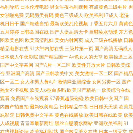
福利导航
日本伦理电影
男女午夜福利视频
有点黄色三级毛片
男
女啪啪免费
无码另类有码
黄色三级成人
欧美福利17成人
老湿
机日日干
国产精选自拍
最新欧美乱伦视频
丁香五月六月
黄黄色
五月婷婷
日韩岛国在线
国产人妻高清无卡
自慰喷水动漫
东方色
图欧美色图
欧美高清乱妇
美女内射网页
成人三级在线播放
日韩
精品电影在线
91大神内射在线
三级片第一页
国产高清无码成人
日本成人午夜影院
国产精品国一
Av色女人的天堂
欧美操逼三区
国产中文字幕网
国产A片一区二区
欧美性开放大片
日韩欧美综
合
亚洲国产高清
国产日韩欧美中文
美女激情一区二区
国产精品
区一区二
女人和男人黄A片
激情网亚洲综合
女同另类一区
国产
熟女不卡视频
欧美人o型血多吗
欧美国产精品一
欧美综合在线
观看
免费国产在线观看
97香蕉超级碰碰
欧美日韩中文国产
国
内自产拍自拍
最新欧美精品
日韩精品午夜
日日碰天天操
欧美屁
屁影院
日韩免费中文字幕
黄色在线播放
欧美日韩在线欧美
欧美
人成视频
青青草最新网址
黑丝自慰喷水网站
亚洲欧美福利
91
在线视频论坛
欧美福利站站
国产极品美女在线
日本三级天堂
成