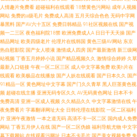
人情趣片免费看
超碰福利在线观看
18禁黄色污网站
成年人视频
网站
免费的a级毛片
免费成人高清
五月天综合色色
无码中字网
暴黑料
国产AV六十五区
免费日韩精品
91社区视频在线
国产视
频一二三区
夜色福利院18禁
欧洲免费成人A
日日干天天操
国产
精品网址
欧美四级老片
伦理片在线韩国
黄色三级AV网站
东京
热自慰影院
国产女人喷液
激情成人四房
国产最新激情
新三级网
站视频
丁香五月婷婷小说
国产精品视频久久
激情综合婷婷
久草
最新入口链接
午夜一区二区三区
成人中文字幕免费
欧美h片在
线观看
欧美极品在线播放
国产人妖在线观看
国产日本久久
国产
91精品一区
黄色网址中文字幕
国产门久久青草
黑人巨茎黄色视
频
超碰在线主播
亚洲无码专区久久
AV无码黄色网址
日本不卡
免费高清
亚洲一区成人视频
久久精品久久
中文字幕激情在线
午
夜免费看片
字幕翻译网址大全
日韩伦理在线影院
一区二区福利
片
亚洲午夜激情
一本之道无码
高清不卡一区二区
国内成人免费
网站
丁香五月伊人在线
国产一区二区伪娘
福利导航尤物
中文字
幕下载网站
在线观看污网址
日本不卡毛片
国产美女视频免费
免