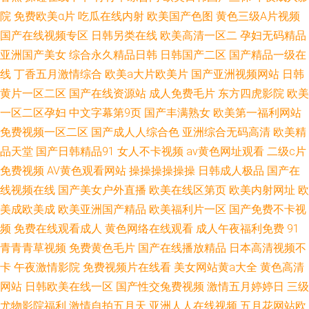
院
免费欧美α片
吃瓜在线内射
欧美国产色图
黄色三级A片视频
国产在线视频专区
日韩另类在线
欧美高清一区二
孕妇无码精品
亚洲国产美女
综合永久精品日韩
日韩国产二区
国产精品一级在
线
丁香五月激情综合
欧美a大片欧美片
国产亚洲视频网站
日韩
黄片一区二区
国产在线资源站
成人免费毛片
东方四虎影院
欧美
一区二区孕妇
中文字幕第9页
国产丰满熟女
欧美第一福利网站
免费视频一区二区
国产成人人综合色
亚洲综合无码高清
欧美精
品天堂
国产日韩精品91
女人不卡视频
av黄色网址观看
二级c片
免费视频
AV黄色观看网站
操操操操操操
日韩成人极品
国产在
线视频在线
国产美女户外直播
欧美在线区第页
欧美内射网址
欧
美成欧美成
欧美亚洲国产精品
欧美福利片一区
国产免费不卡视
频
免费在线观看成人
黄色网络在线观看
成人午夜福利免费
91
青青青草视频
免费黄色毛片
国产在线播放精品
日本高清视频不
卡
午夜激情影院
免费视频片在线看
美女网站黄a大全
黄色高清
网站
日韩欧美在线一区
国产性交兔费视频
激情五月婷婷日
三级
尤物影院福利
激情自拍五月天
亚洲人人在线视频
五月花网站欧