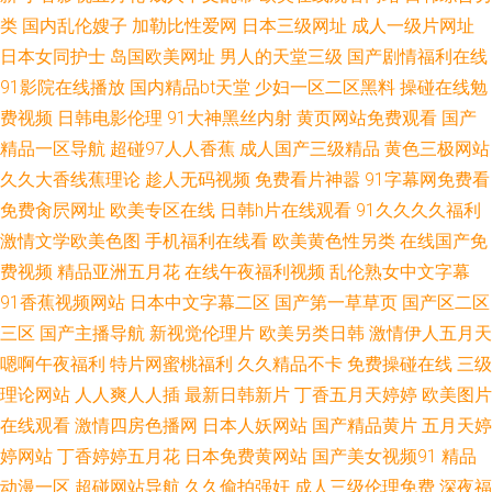
类
国内乱伦嫂子
加勒比性爱网
日本三级网址
成人一级片网址
香五月骚喷水视频 五月婷婷性爱网站 日韩口交无码一区二区 囯产精品久久
日本女同护士
岛国欧美网址
男人的天堂三级
国产剧情福利在线
91影院在线播放
国内精品bt天堂
少妇一区二区黑料
操碰在线勉
三级 久热视图 人人射国产精品 草莓视频已满十八 成人导航福利av 男女互操
费视频
日韩电影伦理
91大神黑丝内射
黄页网站免费观看
国产
精品一区导航
超碰97人人香蕉
成人国产三级精品
黄色三极网站
网址 91秘密网站 亚洲欧美真人成 精品产品精品精品综合 香蕉久久久久久久
久久大香线蕉理论
趁人无码视频
免费看片神嚣
91字幕网免费看
免费肏屄网址
欧美专区在线
日韩h片在线观看
91久久久久福利
AV网站 综合精品日韩 色的网站天堂免费 综合情色导航 亚洲欧美日韩精品国
激情文学欧美色图
手机福利在线看
欧美黄色性另类
在线国产免
费视频
精品亚洲五月花
在线午夜福利视频
乱伦熟女中文字幕
产 亚洲色图激情久久 国产精品亚洲综合日韩在线视频 传媒视频在线 国产操
91香蕉视频网站
日本中文字幕二区
国产第一草草页
国产区二区
婊网 免费看蜜桃视频 美女www97 欧美成人18 女人天堂网 麻豆传媒高清 久
三区
国产主播导航
新视觉伦理片
欧美另类日韩
激情伊人五月天
嗯啊午夜福利
特片网蜜桃福利
久久精品不卡
免费操碰在线
三级
久老司机看片网站 麻豆精品在线专区 密桃视频免费观看 蜜桃视频 久久狠狠
理论网站
人人爽人人插
最新日韩新片
丁香五月天婷婷
欧美图片
在线观看
激情四房色播网
日本人妖网站
国产精品黄片
五月天婷
色 久久草国产精品 久草成人 精品色福利导航 精品精品精品精品 国产色A中
婷网站
丁香婷婷五月花
日本免费黄网站
国产美女视频91
精品
动漫一区
超碰网站导航
久久偷拍强奸
成人三级伦理免费
深夜福
文一区 91黄色 福利偷拍导航 91的意思和含义 91视频福利网址 麻豆入口 日