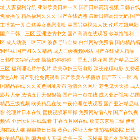
站 黄色看片 91蜜桃免费 91XX成人在线观看 美女屁眼 爱豆传媒看91 久久超
址
人妻福利导航
亚洲欧美日韩一区
国产日韩高清视频
日韩在线
免费播放
精品福利久久久
国产在线诱惑
最新日韩高清无码
国产
碰人人操 日韩超S级久草网 国产精品欧洲
主播第一页
白丝美女自慰潮喷
美国另类视频人妖
伦理在线电影
国产日韩二三区
亚洲激情中文
国产高清在线观看
敕激撸福利二
区
成人动漫二区三区
波多野结全集
白丝网站免费看
国内精品福
利丝袜
国产91久久精品
成人三级视频网站
国产在线成人精品
日韩中文字码无砖
操操超碰碰碰
丁香五月桃花网
国产精品二区
三区
福利理论片午夜片
欧美孕妇三级电影
深夜伦理电影
免费看
黄色A片
国产乱伦免费观看
国产欧美在线播放
国产不卡一区
岛
国精品在线
久久黄色网址发布
激情久久网址
老色鬼天天操
成人
影片大全
激情五月天狠狠操
国产第一页在线
成人亚洲视频
岛国
精品三级视频
欧美精品在线
午夜伦理在线观看
国产亚洲精品电
影
伦理片日本在线
蜜桃视频麻豆操
免费网站看A片
国产在线视
频99
亚洲女同在线观看
丁香五月网在线
欧美东京热三级
伊甸
湖在线大猫
很很撸日日操
黄色av网址大全
微拍福利影院
日韩
欧美精品电影
国内成人无码
欧美一区二区操逼
国产久草资源站