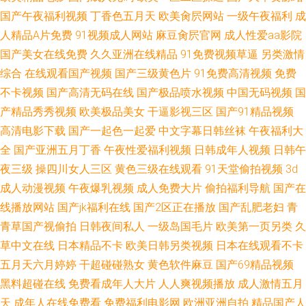
国产午夜福利视频
丁香色五月天
欧美肏屄网站
一级午夜福利
成
人精品A片免费
91视频成人网站
麻豆肏屄官网
成人性爱aa影院
国产美女在线免费
久久亚洲在线精品
91免费视频草逼
另类激情
综合
在线观看国产视频
国产三级黄色片
91免费高清视频
免费
不卡视频
国产高清无码在线
国产极品喷水视频
中国无码视频
国
产精品秀秀视频
欧美极品美女
干逼影视三区
国产91精品视频
高清电影下载
国产一起色一起爱
中文字幕日韩丝袜
午夜福利大
全
国产亚洲五月丁香
午夜性爱福利视频
日韩成年人视频
日韩午
夜三级
操四川女人三区
黄色三级在线观看
91天堂偷拍视频
3d
成人动漫视频
午夜爆乳视频
成人免费大片
偷拍福利导航
国产在
线播放网站
国产jk福利在线
国产2区正在播放
国产乱肥老妇
青
青草国产视偷拍
日韩夜间私人
一级岛国毛片
欧美第一页另类
久
草中文在线
日本精品不卡
欧美日韩另类视频
日本在线观看不卡
五月天六月婷婷
干超碰碰熟女
黄色软件麻豆
国产69精品视频
黑料超碰在线
免费看成年人大片
人人爽视频播放
成人激情五月
天
成年人在线免费看
免费福利电影网
欧洲亚洲自拍
精品国产人