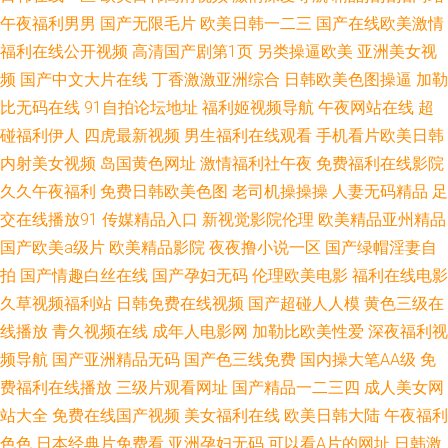
午夜福利男男
国产无限毛片
欧美日韩一二三
国产在线欧美激情
福利网站在线 日韩精品福利导航 美日韩免费视 狼友集中营麻豆一本道 黄色
福利在线公开视频
高清国产剧第1页
另类操逼欧美
亚洲美女视
频
国产中文大片在线
丁香激激亚洲综合
日韩欧美色图操逼
加勒
网网站 黄色免费二区 成人xingjiao 91网站不用下载免费 在线精品av 69精品
比无码在线
91自拍论坛地址
福利姬视频导航
午夜网站在线
超
碰福利伊人
四虎最新视频
男生福利在线观看
手机看片欧美日韩
社 麻豆AV电影在线播放免费观看 蜜桃av天堂 国产精品在线艹 91黄色的 婷婷
内射美女视频
岛国黄色网址
激情福利社午夜
免费福利在线影院
久久午夜福利
免费日韩欧美色图
老司机操操操
人妻无码精品
足
色播导航 欧美日韩亚洲综合网站 欧美日韩伊人 美女激情网红国产视频 久久
交在线播放91
传媒精品入口
新视觉影院伦理
欧美精品亚州精品
国产精品首页 欧美三区在线观看 老湿机新口 黑丝啪啪后入 成人视频免费网
国产欧美a级片
欧美精品影院
夜夜撸小说一区
国产绿帽淫妻自
拍
国产情趣白丝在线
国产孕妇无码
伦理欧美电影
福利在线电影
WwW avtt天堂一起 91色导航大全在线 亚洲乱伦色 牛牛一区二区三区四区五
久草视频福利站
日韩免费在线视频
国产超碰人人模
黄色三级在
线播放
青久视频在线
成年人电影网
加勒比欧美性爱
深夜福利视
区六区七区 女人梦见房屋破烂不堪 久艹在线观看 www91成人视频 人人操人
频导航
国产亚洲精品无码
国产色三线免费
国内操大笔AA级
免
费福利在线播放
三级片观看网址
国产精品一二三四
成人美女网
人搞79 国产第5页 在线看日韩伦理 熟女喷水在线视频 伊人精品网 撸啊撸逼
站大全
免费在线国产视频
美女福利在线
欧美日韩大陆
午夜福利
色色
日本经典片免费看
亚洲孕妇无码
可以看A片的网址
日韩激
影院 黄wwwww色 中日韩黄色电影 日本a在线播放完整 九九自拍ww 91九色