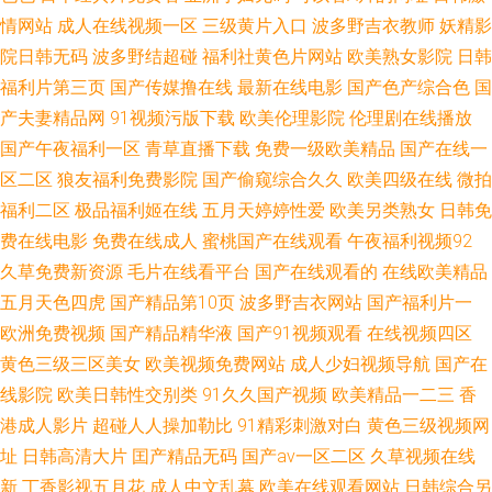
情网站
成人在线视频一区
三级黄片入口
波多野吉衣教师
妖精影
老熟女 天天天天艹 国产精品地址 男人激情资源在线观看 欧美性爱资源站 91
院日韩无码
波多野结超碰
福利社黄色片网站
欧美熟女影院
日韩
福利片第三页
国产传媒撸在线
最新在线电影
国产色产综合色
国
夜间视频 伊人女色综合网 久草免费99 在线观看免费版电影全集 色区91 国产
产夫妻精品网
91视频污版下载
欧美伦理影院
伦理剧在线播放
国产午夜福利一区
青草直播下载
免费一级欧美精品
国产在线一
日韩欧美综合中文 天美mv在线限免观看 日韩伦理手机在线观看 成人久久嫩
区二区
狼友福利免费影院
国产偷窥综合久久
欧美四级在线
微拍
福利二区
极品福利姬在线
五月天婷婷性爱
欧美另类熟女
日韩免
草网 国外人人操 蜜桃九1 91蜜桃精品 香蕉视频黄色在线污 国产丝袜视频在
费在线电影
免费在线成人
蜜桃国产在线观看
午夜福利视频92
久草免费新资源
毛片在线看平台
国产在线观看的
在线欧美精品
线观看 91视频网站地址 影音先锋性爱色图 精品丝袜 抖阴在线免费看 国产少
五月天色四虎
国产精品第10页
波多野吉衣网站
国产福利片一
妇精品一区二区 色狠狠婷婷伊人综合一区 日本a黄 www欧美 福利视频导航
欧洲免费视频
国产精品精华液
国产91视频观看
在线视频四区
黄色三级三区美女
欧美视频免费网站
成人少妇视频导航
国产在
我99 免费传媒视频传媒 91视频福利91 亚洲丁香社 久久网热青青草 91国产
线影院
欧美日韩性交别类
91久久国产视频
欧美精品一二三
香
港成人影片
超碰人人操加勒比
91精彩刺激对白
黄色三级视频网
经品 无码人妻第一区 国产精品福利区 91蜜桃视频后入 性视频综合网 草草浮
址
日韩高清大片
囯产精品无码
国产aⅴ一区二区
久草视频在线
新
丁香影视五月花
成人中文乱幕
欧美在线观看网站
日韩综合另
力发地扯备用 九一网站视频免费入口 九九热精品视频二区 www男人视频 丁