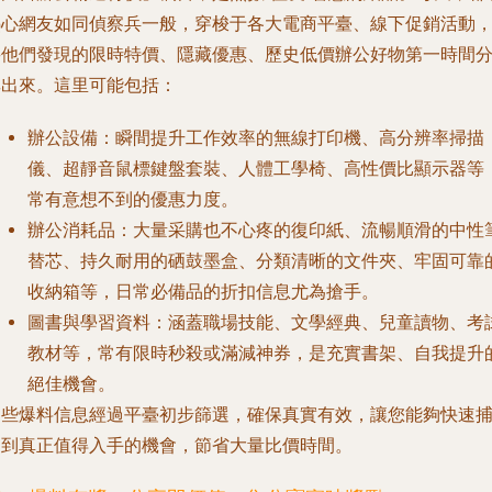
熱心網友如同偵察兵一般，穿梭于各大電商平臺、線下促銷活動
將他們發現的限時特價、隱藏優惠、歷史低價辦公好物第一時間
享出來。這里可能包括：
辦公設備
：瞬間提升工作效率的無線打印機、高分辨率掃描
儀、超靜音鼠標鍵盤套裝、人體工學椅、高性價比顯示器等
常有意想不到的優惠力度。
辦公消耗品
：大量采購也不心疼的復印紙、流暢順滑的中性
替芯、持久耐用的硒鼓墨盒、分類清晰的文件夾、牢固可靠
收納箱等，日常必備品的折扣信息尤為搶手。
圖書與學習資料
：涵蓋職場技能、文學經典、兒童讀物、考
教材等，常有限時秒殺或滿減神券，是充實書架、自我提升
絕佳機會。
這些爆料信息經過平臺初步篩選，確保真實有效，讓您能夠快速
捉到真正值得入手的機會，節省大量比價時間。